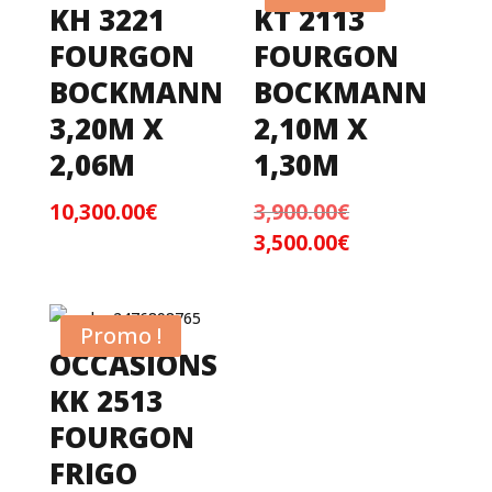
KH 3221
KT 2113
FOURGON
FOURGON
BOCKMANN
BOCKMANN
3,20M X
2,10M X
2,06M
1,30M
10,300.00
€
3,900.00
€
Le
3,500.00
€
prix
Le
initial
prix
était :
actuel
3,900.00€.
est :
Promo !
3,500.00€.
OCCASIONS
KK 2513
FOURGON
FRIGO