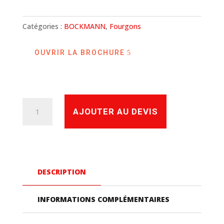
Catégories :
BOCKMANN
,
Fourgons
OUVRIR LA BROCHURE
quantité
AJOUTER AU DEVIS
de
KT-
AL
3015
DESCRIPTION
Fourgon
Bockmann
INFORMATIONS COMPLÉMENTAIRES
alu
3,00m