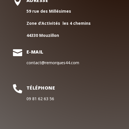

ADRESSE
59 rue des Millésimes
Zone d’Activités les 4 chemins
44330 Mouzillon

E-MAIL
contact@remorques44.com

TÉLÉPHONE
09 81 62 63 56