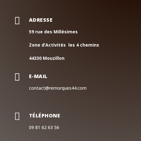

ADRESSE
59 rue des Millésimes
Zone d’Activités les 4 chemins
44330 Mouzillon

E-MAIL
contact@remorques44.com

TÉLÉPHONE
09 81 62 63 56