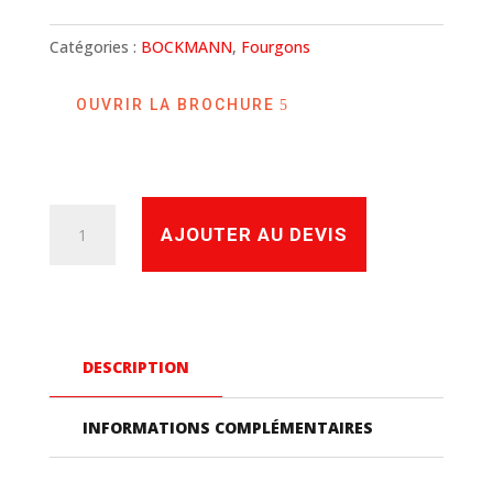
Catégories :
BOCKMANN
,
Fourgons
OUVRIR LA BROCHURE
quantité
AJOUTER AU DEVIS
de
KT
2513
Fourgon
DESCRIPTION
Bockmann
2,50m
INFORMATIONS COMPLÉMENTAIRES
x
1,30m