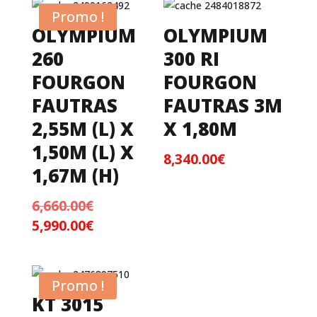
Promo !
OLYMPIUM
OLYMPIUM
260
300 RI
FOURGON
FOURGON
FAUTRAS
FAUTRAS 3M
2,55M (L) X
X 1,80M
1,50M (L) X
8,340.00
€
1,67M (H)
6,660.00
€
Le
5,990.00
€
prix
Le
initial
prix
était :
actuel
6,660.00€.
est :
Promo !
5,990.00€.
KT 3015