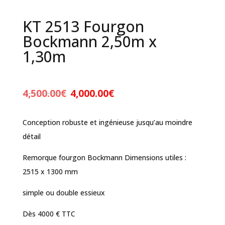
KT 2513 Fourgon
Bockmann 2,50m x
1,30m
Le
Le
4,500.00
€
4,000.00
€
prix
prix
initial
actuel
Conception robuste et ingénieuse jusqu’au moindre
était :
est :
détail
4,500.00€.
4,000.00€.
Remorque fourgon Bockmann Dimensions utiles :
2515 x 1300 mm
simple ou double essieux
Dès 4000 € TTC