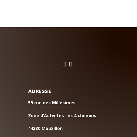
9,995.00€.
est :
8,600.00€.


ADRESSE
59 rue des Millésimes
Zone d’Activités les 4 chemins
44330 Mouzillon