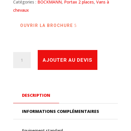
Catégories :
BOCKMANN
,
Portax 2 places
,
Vans à
chevaux
OUVRIR LA BROCHURE
quantité
AJOUTER AU DEVIS
de
VANS
PORTAX
L
DESCRIPTION
SR
BOCKMANN
INFORMATIONS COMPLÉMENTAIRES
Equipement standard