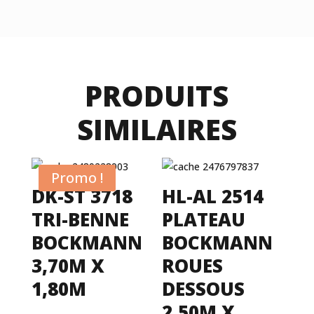
PRODUITS
SIMILAIRES
Promo !
DK-ST 3718
HL-AL 2514
TRI-BENNE
PLATEAU
BOCKMANN
BOCKMANN
3,70M X
ROUES
1,80M
DESSOUS
2,50M X