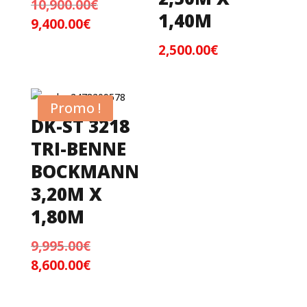
10,900.00
€
Le
1,40M
9,400.00
€
prix
Le
initial
prix
2,500.00
€
était :
actuel
10,900.00€.
est :
9,400.00€.
Promo !
DK-ST 3218
TRI-BENNE
BOCKMANN
3,20M X
1,80M
9,995.00
€
Le
8,600.00
€
prix
Le
initial
prix
était :
actuel