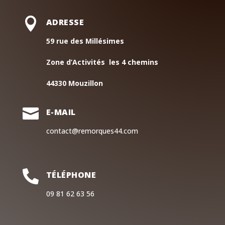

ADRESSE
59 rue des Millésimes
Zone d’Activités les 4 chemins
44330 Mouzillon

E-MAIL
contact@remorques44.com

TÉLÉPHONE
09 81 62 63 56