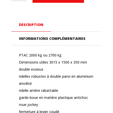
TL-
AL
3015
DESCRIPTION
Plateau
3m
INFORMATIONS COMPLÉMENTAIRES
x
1,50m
PTAC 2000 kg ou 2700 kg
Dimensions utiles 3015 x 1500 x 350 mm
double essieux
ridelles robustes à double paroi en aluminium
anodisé
ridelle arrière rabattable
garde-boue en matière plastique antichoc
roue jockey
fermeture à levier coudé