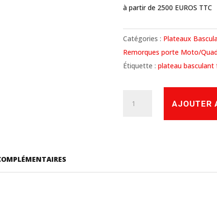
à partir de 2500 EUROS TTC
Catégories :
Plateaux Bascul
Remorques porte Moto/Qua
Étiquette :
plateau basculant
quantité
AJOUTER 
de
PL
2515
F
COMPLÉMENTAIRES
Plateau
basculant
freiné
-