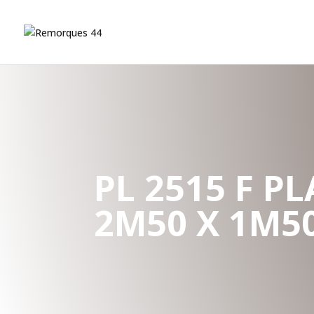
PL 2515 F P
2M50 X 1M5