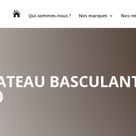

Qui-sommes-nous ?
Nos marques
Nos r
LATEAU BASCULANT
0