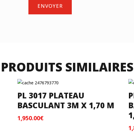
ENVOYER
PRODUITS SIMILAIRES
PL 3017 PLATEAU
P
BASCULANT 3M X 1,70 M
B
1
1,950.00
€
1