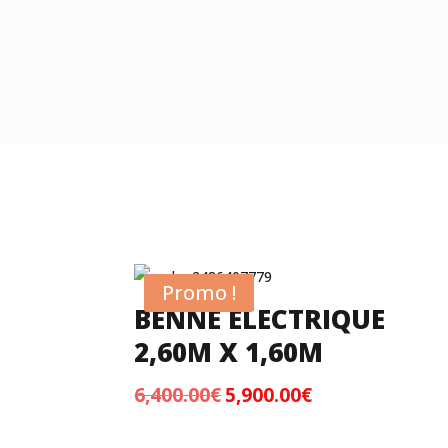
Promo !
BENNE ELECTRIQUE
2,60M X 1,60M
6,400.00
€
5,900.00
€
Le
Le
prix
prix
initial
actuel