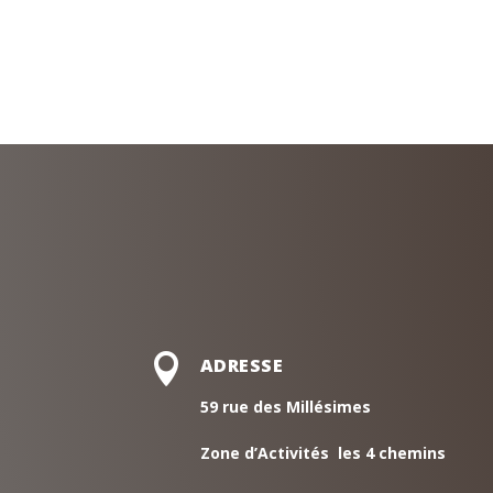
était :
est :
6,400.00€.
5,900.00€.

ADRESSE
59 rue des Millésimes
Zone d’Activités les 4 chemins