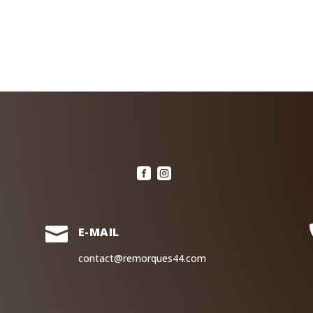



E-MAIL
contact@remorques44.com