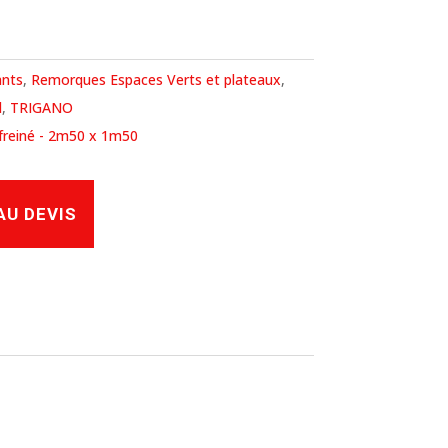
ants
,
Remorques Espaces Verts et plateaux
,
d
,
TRIGANO
 freiné - 2m50 x 1m50
AU DEVIS