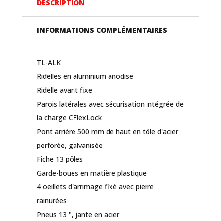
DESCRIPTION
BASCULANTE
AVEC
INFORMATIONS COMPLÉMENTAIRES
HAYON
TL-
ALK
TL-ALK
2.50m
Ridelles en aluminium anodisé
x
Ridelle avant fixe
1.30m
Parois latérales avec sécurisation intégrée de
la charge CFlexLock
Pont arrière 500 mm de haut en tôle d'acier
perforée, galvanisée
Fiche 13 pôles
Garde-boues en matière plastique
4 oeillets d'arrimage fixé avec pierre
rainurées
Pneus 13 ", jante en acier