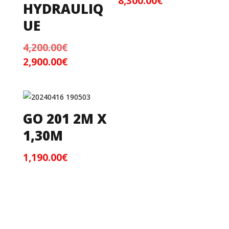
8,300.00
€
HYDRAULIQ
UE
4,200.00
€
Le
2,900.00
€
prix
Le
initial
prix
était :
actuel
4,200.00€.
est :
2,900.00€.
GO 201 2M X
1,30M
1,190.00
€