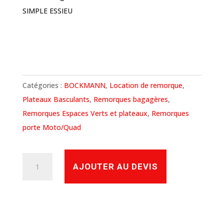
SIMPLE ESSIEU
Catégories :
BOCKMANN
,
Location de remorque
,
Plateaux Basculants
,
Remorques bagagères
,
Remorques Espaces Verts et plateaux
,
Remorques
porte Moto/Quad
quantité
AJOUTER AU DEVIS
de
LOCATION
REMORQUE
BOCKMANN